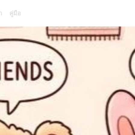
า
คู่มือ