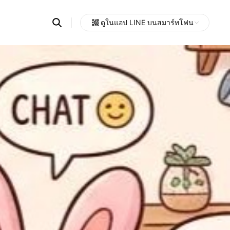
Search
ดูในแอป LINE บนสมาร์ทโฟน
OpenChats
Open
or
search
messages
area