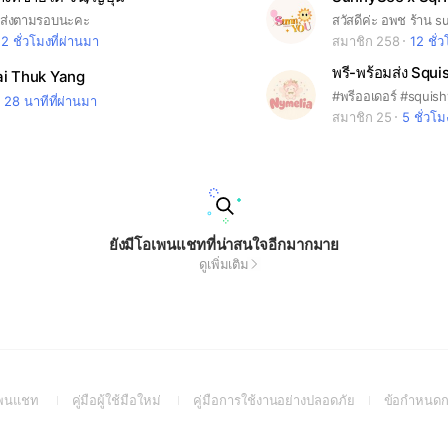
ส่งตามรอบนะคะ
2 ชั่วโมงที่ผ่านมา
สมาชิก 258
12 ชั่
พรี-พร้อมส่ง Squ
ai Thuk Yang
#พรีออเดอร์ #squishy
28 นาทีที่ผ่านมา
สมาชิก 25
5 ชั่วโม
ยังมีโอเพนแชทที่น่าสนใจอีกมากมาย
ดูเพิ่มเติม
(Open
(Open
(Open
อเพนแชท
คู่มือผู้ใช้มือใหม่
คู่มือการใช้งานอย่างปลอดภัย
ข้อกำหนดก
in
in
in
a
a
a