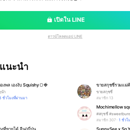
เปิดใน LINE
ดาวน์โหลดแอป LINE
ทแนะนำ
 ของพล เองงับ Squishy🍞🍓
ขายสกุชชี่รวมแม่
ๆน้า
ขายสกุชชี่
3 ชั่วโมงที่ผ่านมา
สมาชิก 13
Mochimellow squ
#สกุชชี่ #sweetbuns
สมาชิก 307
1 ชั่วโ
างที่ขายได้ จีน/ญี่ปุ่น
SunnySee x Sq.