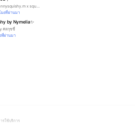
สวัสดีค่ะ อพช ร้าน sunnysquishy.m x squishy.you นะคะ💖🫶 ยินดีต้อนรับทุกคนน้าา ว่างเดี๋ยวมาตอบทุกคำถามค่ะ🙇🏻‍♀️ หากมีข้อสอบถามเพิ่มเติมแชทส่วนตัวสามารถติดต่อโดยตรงได้ที่👇 Sunny>> @jellyx26 หรือ @112dinxm Squishy.you>> @squishy.you
วโมงที่ผ่านมา
ishy by Nymelia✨
 #สกุชชี่
งที่ผ่านมา
(Open
ารใช้บริการ
in
a