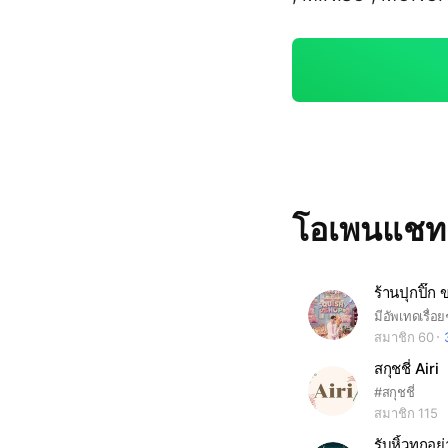
โอเพนแช
ร้านปุกปิ๊ก
มีอัพเทดเรื่อย
สมาชิก 60
สกุชชี่ Airi
#สกุชชี่
สมาชิก 115
รับหิ้วทุกอย่