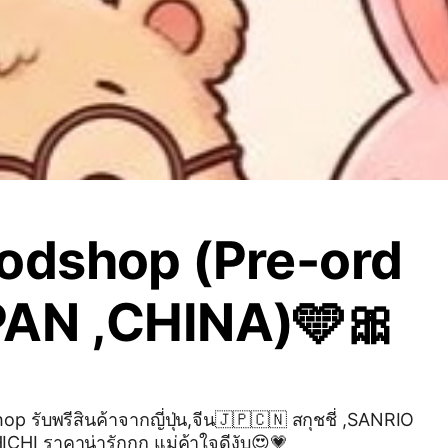
oodshop (Pre-ord
PAN ,CHINA)🩵🎀
op รับพรีสินค้าจากญี่ปุ่น,จีน🇯🇵🇨🇳 สกุชชี่ ,SANRIO
CHI ราคาน่ารักกก แม่ค้าใจดีงับ😍💗