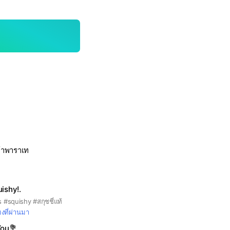
ค้าพาราเท
ishy!.
 #squishy #สกุชชี่แท้
มงที่ผ่านมา
You💐