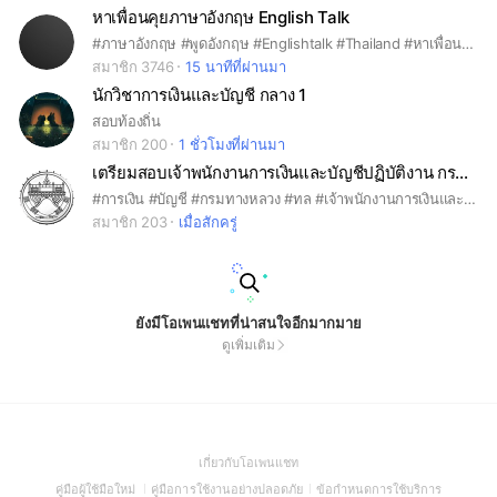
หาเพื่อนคุยภาษาอังกฤษ English Talk
#ภาษาอังกฤษ #พูดอังกฤษ #Englishtalk #Thailand #หาเพื่อนคุย #ฝึกภาษา #nocost #notpey #Free #Communication #medical #travel #Bangkok #park #restaurant #pharmacy #police #Rent #passport #office #toure
สมาชิก 3746
15 นาทีที่ผ่านมา
นักวิชาการเงินและบัญชี กลาง 1
สอบท้องถิ่น
สมาชิก 200
1 ชั่วโมงที่ผ่านมา
เตรียมสอบเจ้าพนักงานการเงินและบัญชีปฏิบัติงาน กรมทางหลวง 69
#การเงิน #บัญชี #กรมทางหลวง #ทล #เจ้าพนักงานการเงินและบัญชี #จพ
สมาชิก 203
เมื่อสักครู่
ยังมีโอเพนแชทที่น่าสนใจอีกมากมาย
ดูเพิ่มเติม
(Open
เกี่ยวกับโอเพนแชท
in
(Open
(Open
(Open
คู่มือผู้ใช้มือใหม่
คู่มือการใช้งานอย่างปลอดภัย
ข้อกำหนดการใช้บริการ