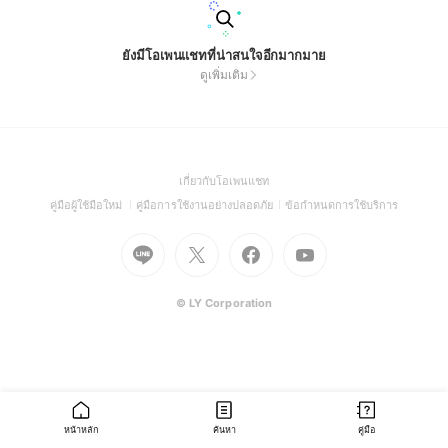
ยังมีโอเพนแชทที่น่าสนใจอีกมากมาย
ดูเพิ่มเติม
(Open
เกี่ยวกับโอเพนแชท
in
(Open
(Open
(Open
คู่มือผู้ใช้มือใหม่
คู่มือการใช้งานอย่างปลอดภัย
ข้อกำหนดการใช้บริการ
a
in
in
in
Go
Go
Go
new
Go
a
a
a
to
to
to
window)
to
new
new
new
Line
X
Facebook
Youtube
window)
window)
window)
(Open
(Open
(Open
(Open
© LY Corporation
in
in
in
in
a
a
a
a
new
new
new
new
window)
window)
window)
window)
หน้าหลัก
ค้นหา
คู่มือ