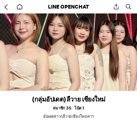
Go
share
se
LINE OPENCHAT
back
to
home
(กลุ่มอัปเดต)ลีวาย เชียงใหม่
สมาชิก 35
โน้ต 1
อัปเดตสาวๆลีวายเชียงใหม่ค่าา