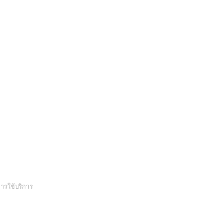
(Open
ารใช้บริการ
in
a
new