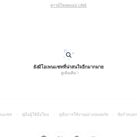
ดาวน์โหลดแอป LINE
ยังมีโอเพนแชทที่น่าสนใจอีกมากมาย
ดูเพิ่มเติม
(Open
(Open
(Open
อเพนแชท
คู่มือผู้ใช้มือใหม่
คู่มือการใช้งานอย่างปลอดภัย
ข้อกำหนดก
in
in
in
a
a
a
new
new
new
Go
Go
Go
Go