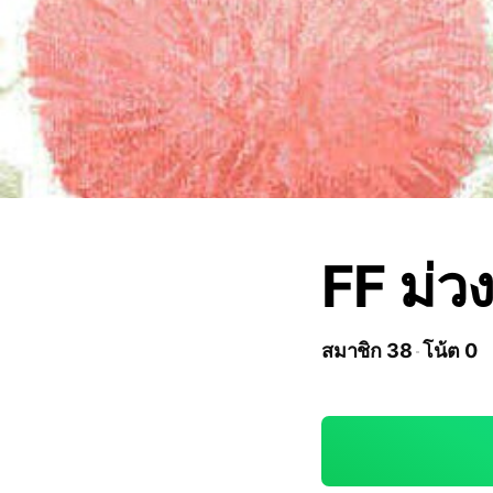
FF ม่ว
สมาชิก 38
โน้ต 0