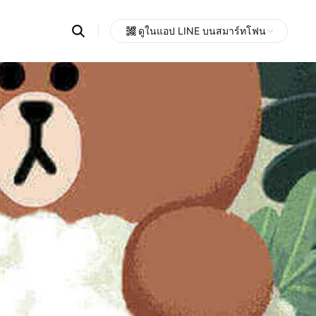
Search
ดูในแอป LINE บนสมาร์ทโฟน
OpenChats
Open
or
search
messages
area