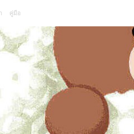
า
คู่มือ