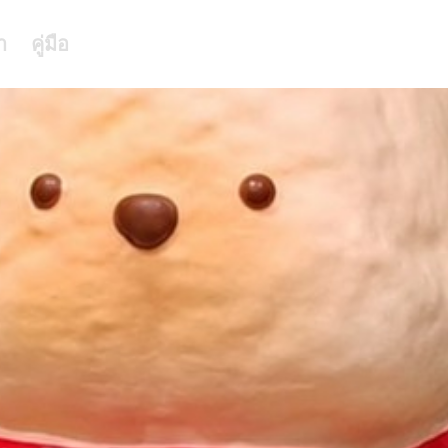
า
คู่มือ