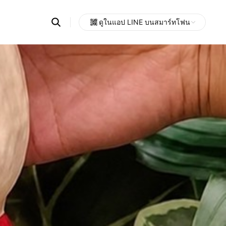
Search
ดูในแอป LINE บนสมาร์ทโฟน
OpenChats
Open
or
search
messages
area