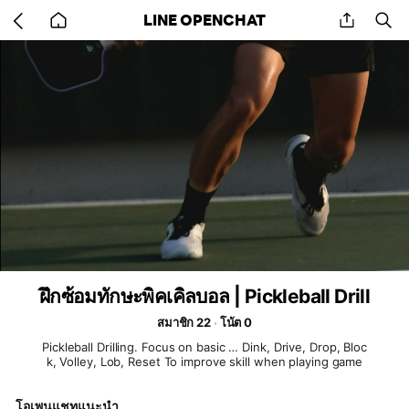
Go
share
se
LINE OPENCHAT
back
to
home
ฝึกซ้อมทักษะพิคเคิลบอล | Pickleball Drill
สมาชิก 22
โน้ต 0
Pickleball Drilling. Focus on basic … Dink, Drive, Drop, Bloc
k, Volley, Lob, Reset To improve skill when playing game
โอเพนแชทแนะนำ