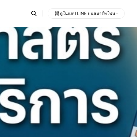
Search
ดูในแอป LINE บนสมาร์ทโฟน
OpenChats
Open
or
search
messages
area