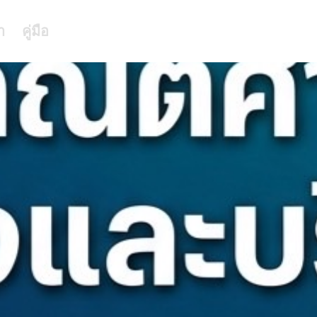
า
คู่มือ