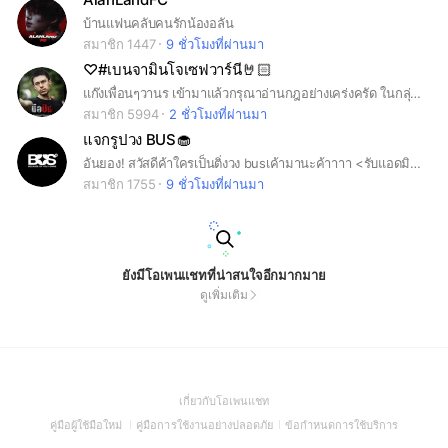
บ้านแฟนคลับคนรักน้องอลัน
สมาชิก 1447
9 ชั่วโมงที่ผ่านมา
♡#เบนจามินโจเซฟวาร์นี🤘🏻
แก๊งเพื่อนๆวานร เข้ามาแล้วกรุณาอ่านกฎอย่างเคร่งครัด ในกลุ่มนี้มีพี่เบนกรุณาทำตามกฎกันด้วยนะ💞 (#chipmunkben)
สมาชิก 5994
2 ชั่วโมงที่ผ่านมา
แจกรูปวง BUS🧁
อันยอง! สวัสดีค้าใครเป็นติ่งวง busเค้ามานะค้าาาา <รับแอดมินแค่ 14 คนน้าา> กฏน้าาา ห้ามแจกรูปเป็นวงอื่นๆ ห้ามเข้ามาป่วน ห้ามโกหก ห้ามเข้าๆออกๆ ห้ามก๊อปกลุ่ม ห้ามก๊อปตำแหน่ง ห้ามพูดคำหยาบ ห้ามทะเลาะกัน โปรยกลุ่มได้ ขอบคุณที่อ่านจนจบค่าา{감사합니다.}
สมาชิก 1755
9 ชั่วโมงที่ผ่านมา
ยังมีโอเพนแชทที่น่าสนใจอีกมากมาย
ดูเพิ่มเติม
(Open
เกี่ยวกับโอเพนแชท
in
(Open
(Open
(Open
คู่มือผู้ใช้มือใหม่
คู่มือการใช้งานอย่างปลอดภัย
ข้อกำหนดการใช้บริการ
a
in
in
in