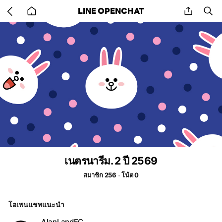
Go
share
se
LINE OPENCHAT
back
to
home
เนตรนารีม. 2 ปี 2569
สมาชิก 256
โน้ต 0
โอเพนแชทแนะนำ
AlanLandFC