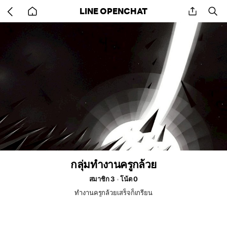
Go
share
se
LINE OPENCHAT
back
to
home
กลุ่มทำงานครูกล้วย
สมาชิก 3
โน้ต 0
ทำงานครูกล้วยเสร็จก็เกรียน