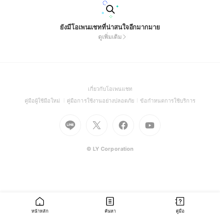
ยังมีโอเพนแชทที่น่าสนใจอีกมากมาย
ดูเพิ่มเติม
(Open
เกี่ยวกับโอเพนแชท
in
(Open
(Open
(Open
คู่มือผู้ใช้มือใหม่
คู่มือการใช้งานอย่างปลอดภัย
ข้อกำหนดการใช้บริการ
a
in
in
in
Go
Go
Go
new
Go
a
a
a
to
to
to
window)
to
new
new
new
Line
X
Facebook
Youtube
window)
window)
window)
(Open
(Open
(Open
(Open
© LY Corporation
in
in
in
in
a
a
a
a
new
new
new
new
window)
window)
window)
window)
หน้าหลัก
ค้นหา
คู่มือ