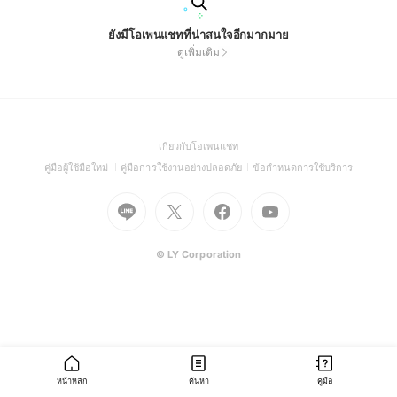
ยังมีโอเพนแชทที่น่าสนใจอีกมากมาย
ดูเพิ่มเติม
(Open
เกี่ยวกับโอเพนแชท
in
(Open
(Open
(Open
คู่มือผู้ใช้มือใหม่
คู่มือการใช้งานอย่างปลอดภัย
ข้อกำหนดการใช้บริการ
a
in
in
in
Go
Go
Go
new
Go
a
a
a
to
to
to
window)
to
new
new
new
Line
X
Facebook
Youtube
window)
window)
window)
(Open
(Open
(Open
(Open
© LY Corporation
in
in
in
in
a
a
a
a
new
new
new
new
window)
window)
window)
window)
หน้าหลัก
ค้นหา
คู่มือ