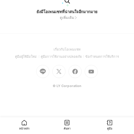
ยังมีโอเพนแชทที่น่าสนใจอีกมากมาย
ดูเพิ่มเติม
(Open
เกี่ยวกับโอเพนแชท
in
(Open
(Open
(Open
คู่มือผู้ใช้มือใหม่
คู่มือการใช้งานอย่างปลอดภัย
ข้อกำหนดการใช้บริการ
a
in
in
in
Go
Go
Go
new
Go
a
a
a
to
to
to
window)
to
new
new
new
Line
X
Facebook
Youtube
window)
window)
window)
(Open
(Open
(Open
(Open
© LY Corporation
in
in
in
in
a
a
a
a
new
new
new
new
window)
window)
window)
window)
หน้าหลัก
ค้นหา
คู่มือ