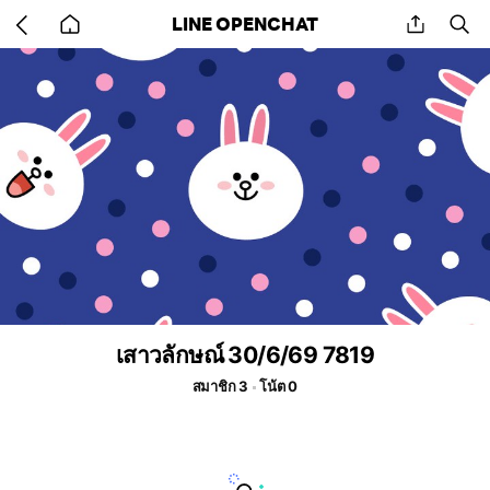
Go
share
se
LINE OPENCHAT
back
to
home
เสาวลักษณ์ 30/6/69 7819
สมาชิก 3
โน้ต 0