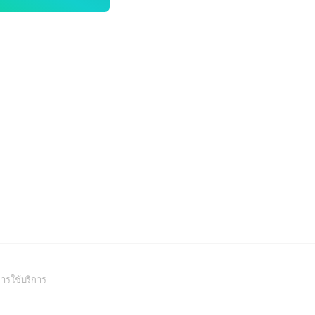
(Open
ารใช้บริการ
in
a