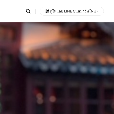
Search
ดูในแอป LINE บนสมาร์ทโฟน
OpenChats
Open
or
search
messages
area