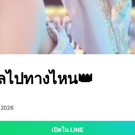
าลไปทางไหน👑
N2026
เปิดใน LINE