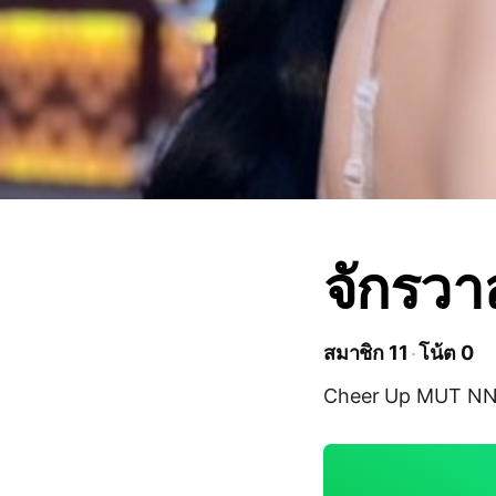
จักรว
สมาชิก 11
โน้ต 0
Cheer Up MUT N