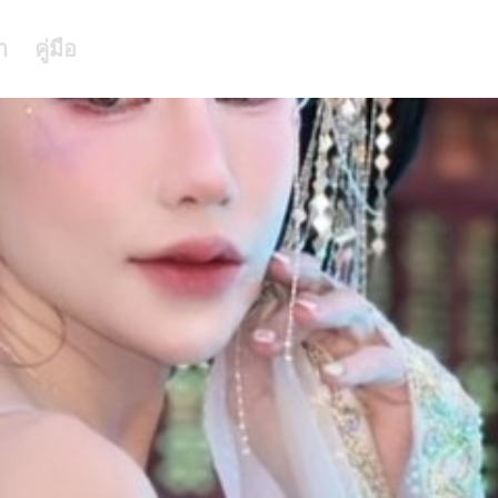
า
คู่มือ