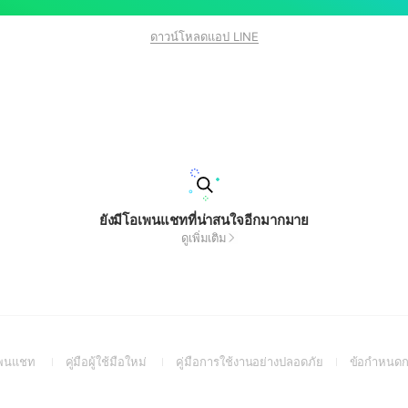
ดาวน์โหลดแอป LINE
ยังมีโอเพนแชทที่น่าสนใจอีกมากมาย
ดูเพิ่มเติม
(Open
(Open
(Open
อเพนแชท
คู่มือผู้ใช้มือใหม่
คู่มือการใช้งานอย่างปลอดภัย
ข้อกำหนดก
in
in
in
a
a
a