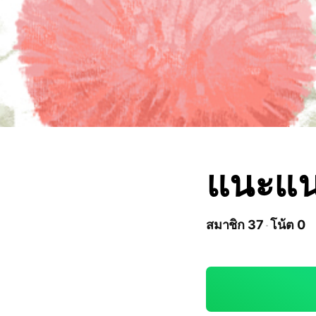
แนะแน
สมาชิก 37
โน้ต 0