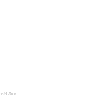
(Open
ารใช้บริการ
in
a
new