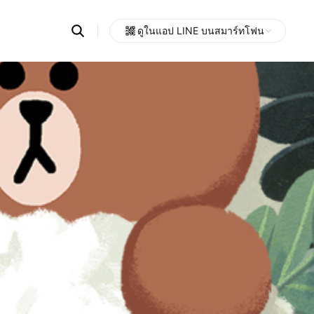
Search
ดูในแอป LINE บนสมาร์ทโฟน
OpenChats
Open
or
search
messages
area