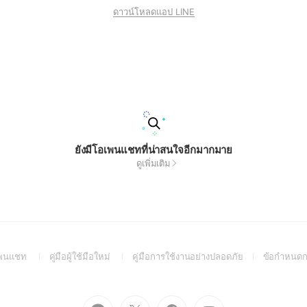
ดาวน์โหลดแอป LINE
ยังมีโอเพนแชทที่น่าสนใจอีกมากมาย
ดูเพิ่มเติม
(Open
(Open
(Open
อเพนแชท
คู่มือผู้ใช้มือใหม่
คู่มือการใช้งานอย่างปลอดภัย
ข้อกำหนดก
in
in
in
a
a
a
new
new
new
Go
Go
Go
Go