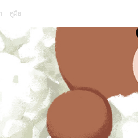
า
คู่มือ