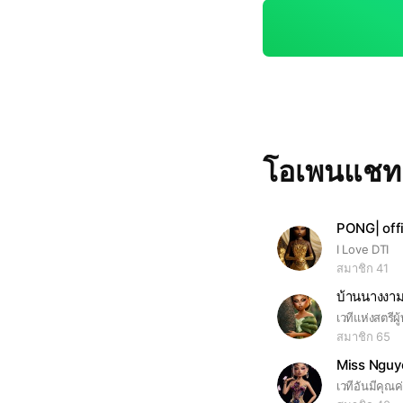
นทีเพื่อความสบายใจ
ๆ ให้เกียรติกัน ซัพ
ช่วยกันดัน ช่วยกันแ
คู่แข่งเราอยู่กันแบ
โอเพนแช
PONG| offi
I Love DTI
สมาชิก 41
บ้านนางงาม
สมาชิก 65
Miss Nguye