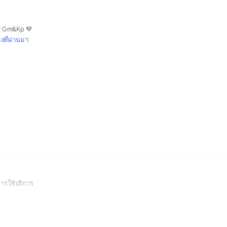
y Gm&Kp 💙
มงที่ผ่านมา
(Open
ารใช้บริการ
in
a
new
window)