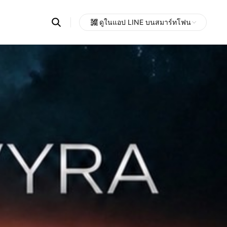
Search
ดูในแอป LINE บนสมาร์ทโฟน
OpenChats
Open
or
search
messages
area