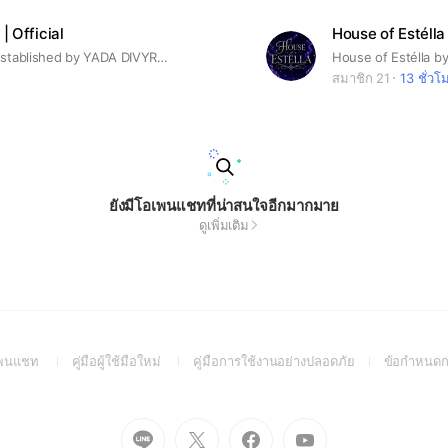
| Official
House of Estélla
Miss Velmi Established by YADA DIVYRA✨
House of Estélla b
สมาชิก 21
13 ชั่วโ
ยังมีโอเพนแชทที่น่าสนใจอีกมากมาย
ดูเพิ่มเติม
(Open
(Open
(Open
อเพนแชท
คู่มือผู้ใช้มือใหม่
คู่มือการใช้งานอย่างปลอดภัย
ข้อกำหนดก
in
in
in
a
a
a
new
new
new
Go
Go
Go
Go
window)
window)
window)