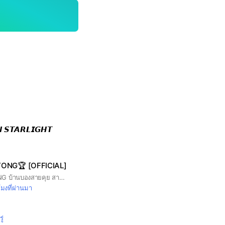
 𝙎𝙏𝘼𝙍𝙇𝙄𝙂𝙃𝙏
ONG🏆 [OFFICIAL]
BAAN YANG PATONG บ้านบองสายคุย สายคอนเทนต์ สายแฟชั่น สาย Roblox หรือสายสร้างสรรค์ ที่นี่ไม่ใช่แค่แชท แต่คือ ประเทศ ที่ทุกคนสามารถเป็นตัวเองได้แบบไม่ต้องฝืน 💬 พูดคุย แชร์ไลฟ์สไตล์ / ความสนใจ 🎮 เล่นเกม ทำกิจกรรมร่วมกัน 🎤 เปิดพื้นที่ให้โชว์ของ / ปล่อยของ / สร้างโปรเจกต์ 📌 กฎสำคัญ: • เคารพกัน ไม่ toxic • ใช้พื้นที่ร่วมกันอย่างมีมารยาท • หากจะใช้ชื่อ “BAAN YANG PATONG” ทำโปรเจกต์ใด ๆ • ห้ามส่งไลฟ์คนอื่นเข้าด้อมถ้าไม่ได้ขออนุญาติก่อน‼️ ต้องทักมาปรึกษาแอดมินก่อนทุกครั้ง 🏡 “บ้านนี้อยู่ได้ยาว ถ้ารู้จักให้เกียรติกัน”
โมงที่ผ่านมา
ู่