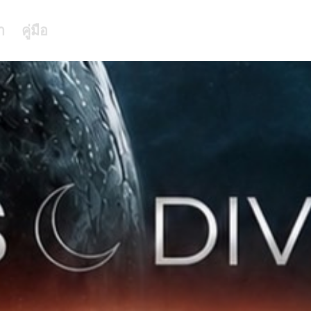
า
คู่มือ