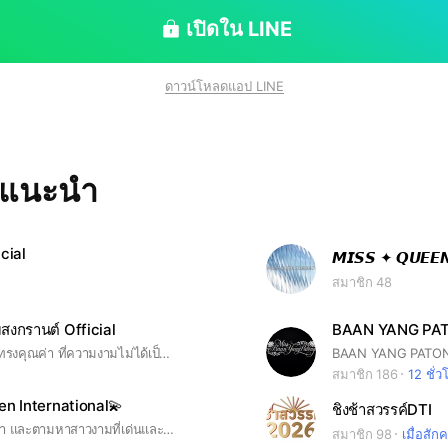
ของส่วนรวมดอมนี้เราอยากให้เป็นพื้นที่ปลอดภัยคุยกันดี
พอร์ตกันถ้ามีเลฟ มีแคมเปญ หรือกิจกรรมอะไรช่วยกันคิด
เปิดใน LINE
ชร์เพราะเราคือบ้านเดียวกันจำไว้ว่า เราไม่ได้อยู่กันแบบ
บครอบครัว
ดาวน์โหลดแอป LINE
ทแนะนำ
cial
𝙈𝙄𝙎𝙎 ✦ 𝙌𝙐𝙀𝙀𝙉
สมาชิก 48
สงกรานต์ Official
BAAN YANG PAT
เวทีแห่งสตรีผู้ทรงคุณค่า ที่ความงามไม่ได้เป็นเพียงภาพลักษณ์ แต่คือพลังของจิตวิญญาณ ความคิด และอิทธิพลที่เปลี่ยนแปลงโลก “URENA” เปรียบเสมือนนิยามของคุณค่าอันล้ำลึก สะท้อนถึงผู้หญิงที่เปล่งประกายจากภายใน สู่ภายนอกอย่างสง่างาม ทุกก้าวย่างคือความมั่นใจ ทุกสายตาคือแรงบันดาลใจ
สมาชิก 186
12 ชั่ว
n International💫
ชิงช้าสวรรค์DTI
เวทีอันมีคุณค่า และตามหาสาวงามที่เด่นและทรงพลัง
สมาชิก 98
เมื่อสักคร