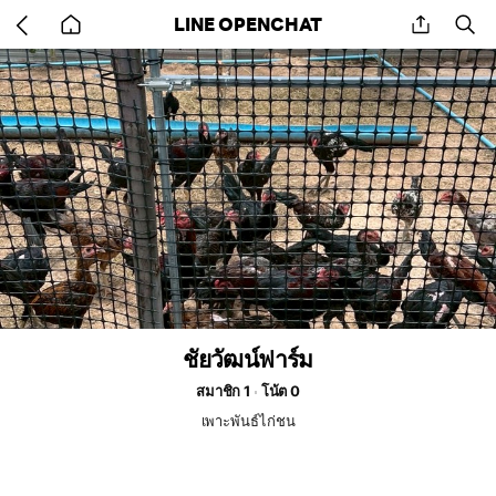
Go
share
se
LINE OPENCHAT
back
to
home
ชัยวัฒน์ฟาร์ม
สมาชิก 1
โน้ต 0
เพาะพันธ์ไก่ชน