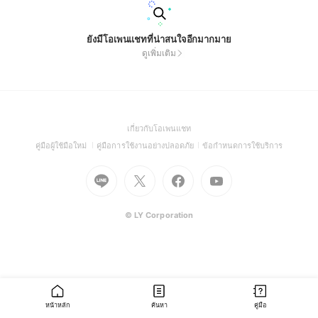
ยังมีโอเพนแชทที่น่าสนใจอีกมากมาย
ดูเพิ่มเติม
(Open
เกี่ยวกับโอเพนแชท
in
(Open
(Open
(Open
คู่มือผู้ใช้มือใหม่
คู่มือการใช้งานอย่างปลอดภัย
ข้อกำหนดการใช้บริการ
a
in
in
in
Go
Go
Go
new
Go
a
a
a
to
to
to
window)
to
new
new
new
Line
X
Facebook
Youtube
window)
window)
window)
(Open
(Open
(Open
(Open
© LY Corporation
in
in
in
in
a
a
a
a
new
new
new
new
window)
window)
window)
window)
หน้าหลัก
ค้นหา
คู่มือ