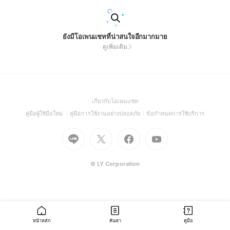
ยังมีโอเพนแชทที่น่าสนใจอีกมากมาย
ดูเพิ่มเติม
(Open
เกี่ยวกับโอเพนแชท
in
(Open
(Open
(Open
คู่มือผู้ใช้มือใหม่
คู่มือการใช้งานอย่างปลอดภัย
ข้อกำหนดการใช้บริการ
a
in
in
in
Go
Go
Go
new
Go
a
a
a
to
to
to
window)
to
new
new
new
Line
X
Facebook
Youtube
window)
window)
window)
(Open
(Open
(Open
(Open
© LY Corporation
in
in
in
in
a
a
a
a
new
new
new
new
window)
window)
window)
window)
หน้าหลัก
ค้นหา
คู่มือ