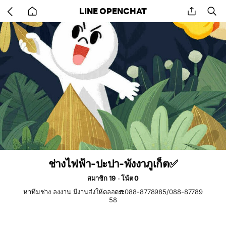
Go
share
se
LINE OPENCHAT
back
to
home
ช่างไฟฟ้า-ปะปา-พังงาภูเก็ต✅
สมาชิก 19
โน้ต 0
หาทีมช่าง ลงงาน มีงานส่งให้ตลอด☎️088-8778985/088-87789
58