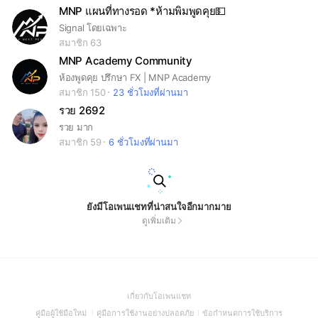
MNP แผนที่ทางรอด *ห้ามพิมพูดคุย💵
Signal โดยเฉพาะ
สมาชิก 63
MNP Academy Community
ห้องพูดคุย ปรึกษา FX | MNP Academy
สมาชิก 150
23 ชั่วโมงที่ผ่านมา
รวย 2692
รวย มาก
สมาชิก 59
6 ชั่วโมงที่ผ่านมา
ยังมีโอเพนแชทที่น่าสนใจอีกมากมาย
ดูเพิ่มเติม
(Open
เกี่ยวกับโอเพนแชท
in
(Open
(Open
(Open
คู่มือผู้ใช้มือใหม่
คู่มือการใช้งานอย่างปลอดภัย
ข้อกำหนดการใช้บริการ