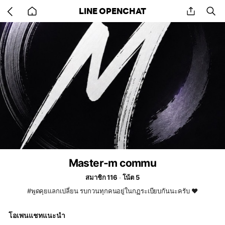
Go
share
se
LINE OPENCHAT
back
to
home
Master-m commu
สมาชิก 116
โน้ต 5
#พูดคุยแลกเปลี่ยน รบกวนทุกคนอยู่ในกฏระเบียบกันนะครับ ❤️
โอเพนแชทแนะนำ