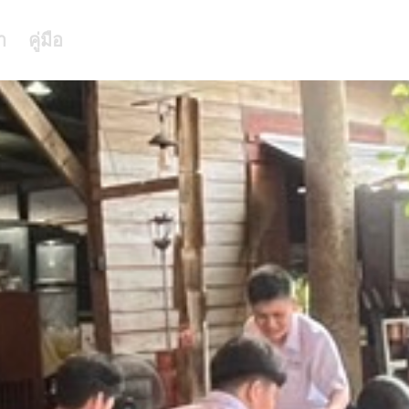
า
คู่มือ