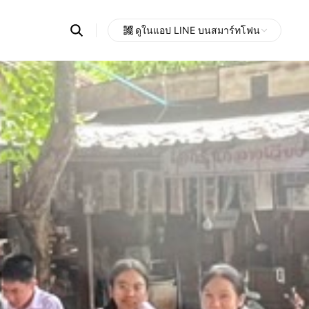
Search
ดูในแอป LINE บนสมาร์ทโฟน
OpenChats
Open
or
search
messages
area