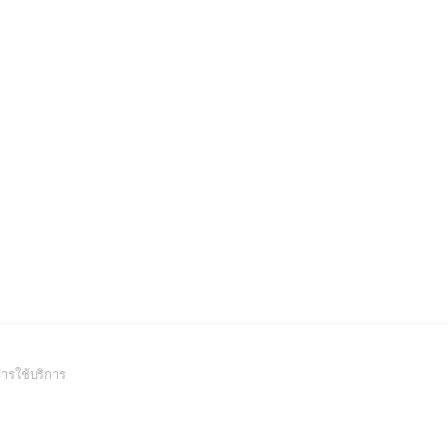
(Open
ารใช้บริการ
in
a
new