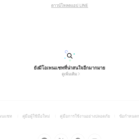
ดาวน์โหลดแอป LINE
ยังมีโอเพนแชทที่น่าสนใจอีกมากมาย
ดูเพิ่มเติม
(Open
(Open
(Open
อเพนแชท
คู่มือผู้ใช้มือใหม่
คู่มือการใช้งานอย่างปลอดภัย
ข้อกำหนดก
in
in
in
a
a
a
new
new
new
Go
Go
Go
Go