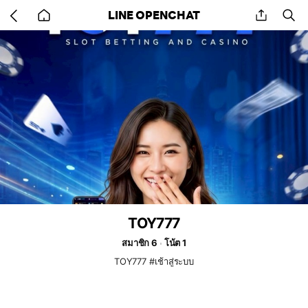
Go
share
se
LINE OPENCHAT
back
to
home
TOY777
สมาชิก 6
โน้ต 1
TOY777 #เช้าสู่ระบบ