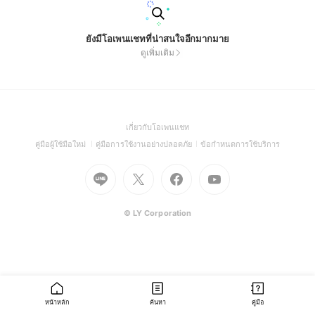
ยังมีโอเพนแชทที่น่าสนใจอีกมากมาย
ดูเพิ่มเติม
(Open
เกี่ยวกับโอเพนแชท
in
(Open
(Open
(Open
คู่มือผู้ใช้มือใหม่
คู่มือการใช้งานอย่างปลอดภัย
ข้อกำหนดการใช้บริการ
a
in
in
in
Go
Go
Go
new
Go
a
a
a
to
to
to
window)
to
new
new
new
Line
X
Facebook
Youtube
window)
window)
window)
(Open
(Open
(Open
(Open
© LY Corporation
in
in
in
in
a
a
a
a
new
new
new
new
window)
window)
window)
window)
หน้าหลัก
ค้นหา
คู่มือ