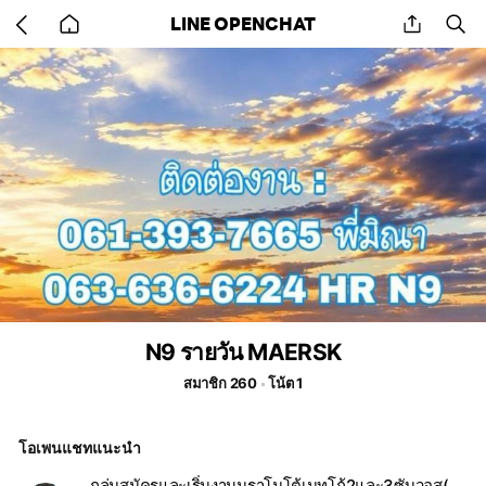
Go
share
se
LINE OPENCHAT
back
to
home
N9 รายวัน MAERSK
สมาชิก 260
โน้ต 1
โอเพนแชทแนะนำ
กลุ่มสมัครและเริ่มงานมูราโมโต้เมทโก้2และ3ซับวอส(พี่หนิง)