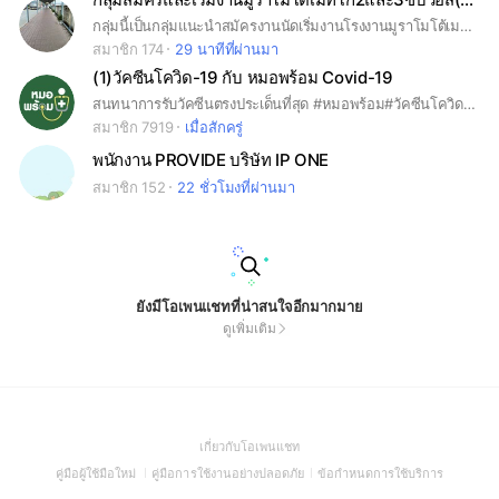
กลุ่มนี้เป็นกลุ่มแนะนำสมัครงานนัดเริ่มงานโรงงานมูราโมโต้เมทโก้ 2 และ 3 ของซับเวอร์เอเชีย solution หรือ เรียกสั้นกว่าซับ วอส WAS มีพี่หนิงเจ้าหน้าที่สรรหาทรัพยากรบุคคลประจำบริษัทซับวอสเป็นผู้จัดการดูแลกลุ่มแต่เพียงผู้เดียว
สมาชิก 174
29 นาทีที่ผ่านมา
(1)วัคซีนโควิด-19 กับ หมอพร้อม Covid-19
สนทนาการรับวัคซีนตรงประเด็นที่สุด #หมอพร้อม#วัคซีนโควิด 19#ซิโนแวค#แอสตร้าเซเนกร้า#โมเดอร์น่า#ไฟเซอร์#ซิโนฟาร์ม
สมาชิก 7919
เมื่อสักครู่
พนักงาน PROVIDE บริษัท IP ONE
สมาชิก 152
22 ชั่วโมงที่ผ่านมา
ยังมีโอเพนแชทที่น่าสนใจอีกมากมาย
ดูเพิ่มเติม
(Open
เกี่ยวกับโอเพนแชท
in
(Open
(Open
(Open
คู่มือผู้ใช้มือใหม่
คู่มือการใช้งานอย่างปลอดภัย
ข้อกำหนดการใช้บริการ
a
in
in
in