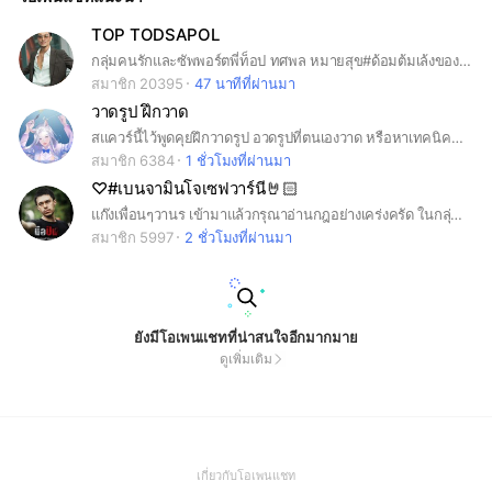
TOP TODSAPOL
กลุ่มคนรักและซัพพอร์ตพี่ท็อป ทศพล หมายสุข#ด้อมต้มเล้งของพี่ท็อป
สมาชิก 20395
47 นาทีที่ผ่านมา
วาดรูป ฝึกวาด
สแควร์นี้ไว้พูดคุยฝึกวาดรูป อวดรูปที่ตนเองวาด หรือหาเทคนิคการวาดรูป .
สมาชิก 6384
1 ชั่วโมงที่ผ่านมา
♡#เบนจามินโจเซฟวาร์นี🤘🏻
แก๊งเพื่อนๆวานร เข้ามาแล้วกรุณาอ่านกฎอย่างเคร่งครัด ในกลุ่มนี้มีพี่เบนกรุณาทำตามกฎกันด้วยนะ💞 (#chipmunkben)
สมาชิก 5997
2 ชั่วโมงที่ผ่านมา
ยังมีโอเพนแชทที่น่าสนใจอีกมากมาย
ดูเพิ่มเติม
(Open
เกี่ยวกับโอเพนแชท