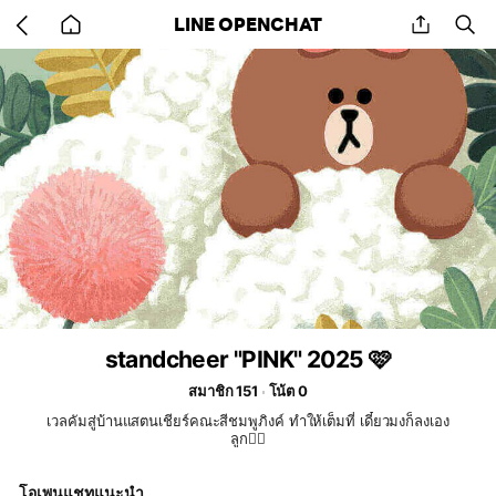
Go
share
se
LINE OPENCHAT
back
to
home
standcheer "PINK" 2025 🩷
สมาชิก 151
โน้ต 0
เวลคัมสู่บ้านแสตนเชียร์คณะสีชมพูภิงค์ ทำให้เต็มที่ เดี๋ยวมงก็ลงเอง
ลูก❤️‍🔥
โอเพนแชทแนะนำ