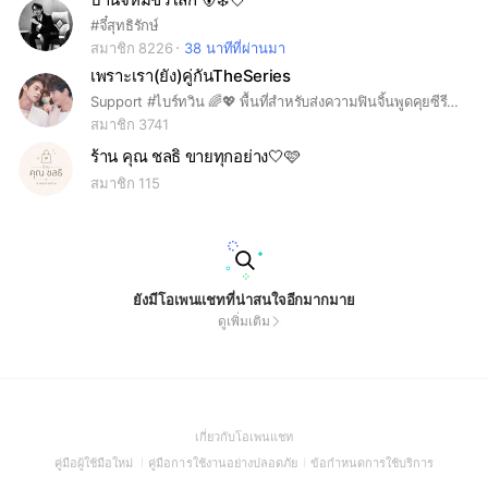
#จี๋สุทธิรักษ์
สมาชิก 8226
38 นาทีที่ผ่านมา
เพราะเรา(ยัง)คู่กันTheSeries
Support #ไบร์ทวิน 🌈💖 พื้นที่สำหรับส่งความฟินจิ้นพูดคุยซีรีส์ #เพราะเราคู่กัน #คั่นกู #ยังคั่นกู #ทีมสารวัตร #ทีมไทน์ พร้อมอัพเดทตารางงาน + ผลงานต่าง ๆ ทุกวัน ⚘
สมาชิก 3741
ร้าน คุณ ชลธิ ขายทุกอย่าง🤍🩷
สมาชิก 115
ยังมีโอเพนแชทที่น่าสนใจอีกมากมาย
ดูเพิ่มเติม
(Open
เกี่ยวกับโอเพนแชท
in
(Open
(Open
(Open
คู่มือผู้ใช้มือใหม่
คู่มือการใช้งานอย่างปลอดภัย
ข้อกำหนดการใช้บริการ
a
in
in
in