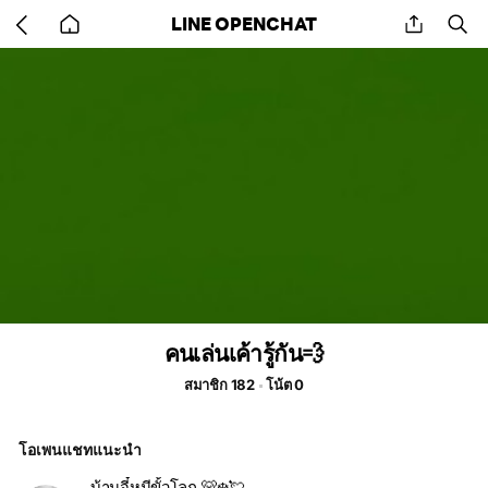
Go
share
se
LINE OPENCHAT
back
to
home
คนเล่นเค้ารู้กัน💨
สมาชิก 182
โน้ต 0
โอเพนแชทแนะนำ
บ้านจี๋หมีขั้วโลก 🐻‍❄️💘