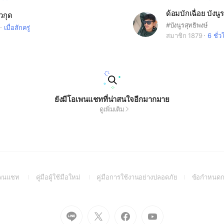
ด้อมบักเฉื่อย บังนู
ยวกุด
#บังนูรสุทธิพงษ์
เมื่อสักครู่
สมาชิก 1879
6 ชั่ว
ยังมีโอเพนแชทที่น่าสนใจอีกมากมาย
ดูเพิ่มเติม
(Open
(Open
(Open
อเพนแชท
คู่มือผู้ใช้มือใหม่
คู่มือการใช้งานอย่างปลอดภัย
ข้อกำหนดก
in
in
in
a
a
a
new
new
new
Go
Go
Go
Go
window)
window)
window)
to
to
to
to