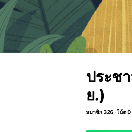
ประชาส
ย.)
สมาชิก 326
โน้ต 0