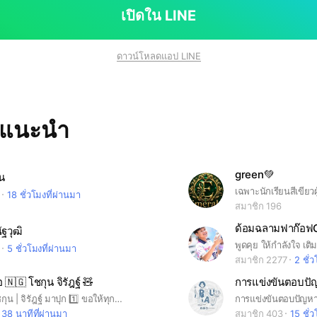
เปิดใน LINE
ดาวน์โหลดแอป LINE
ทแนะนำ
green💚
น
เฉพาะนักเรียนสีเขียวผ
18 ชั่วโมงที่ผ่านมา
สมาชิก 196
ด้อมฉลามฟาก๊อฟG
ฐวุฒิ
พูดคุย ให้กำลังใจ เติ
5 ชั่วโมงที่ผ่านมา
สมาชิก 2277
2 ชั่
🇬 โชกุน จิรัฎฐ์ 🧸
การแข่งขันตอบป
‼️กฎ DOM โชกุน | จิรัฎฐ์ มาปุก 1️⃣ ขอให้ทุกคนใช้ รูปตัวเอง + ชื่อ + จังหวัด เช่น : โชกุน – ฉะเชิงเทรา เพื่อให้น้องโชกุนเห็นพลังของด้อมเราว่าอยู่ทุกพื้นที่ครับ 💚 2️⃣ ช่วงเวลาพูดคุย 08.00–23.00 น. ครับ ในเวลานี้สามารถพูดคุย แชร์ และอัปเดตเรื่องน้องโชกุนได้เต็มที่ครับ และตั้งแต่ 22.00 น. น้องจะเริ่มพักผ่อน ขอให้ทุกคนใช้ช่วงเวลานี้ค่อย ๆ บอก “ฝันดี” จนถึงไม่เกิน 23.00 น.เพื่อให้น้องได้พักเต็มที่ และให้ด้อมของเรายังคงอบอุ่นน่ารักครับ 🌙🤍 *** หากวันใดที่น้องมีความเคลื่อนไหวหรือมีกิจกรรมนอกเวลาดดังกล่าว สามารถส่งกำลังใจให้น้องได้เต็มที่เลยครับ *** 3️⃣ งดแท็กน้องโชกุนโดยตรงครับ งดตอบกลับข้อความของน้องโชกุน เพื่อไม่เป็นการรบกวนน้อง หากมีเรื่องจำเป็น ให้แท็กแอดมินเพื่อประสานให้น้องทราบแทนครับ
38 นาทีที่ผ่านมา
สมาชิก 403
15 ชั่