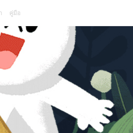
า
คู่มือ