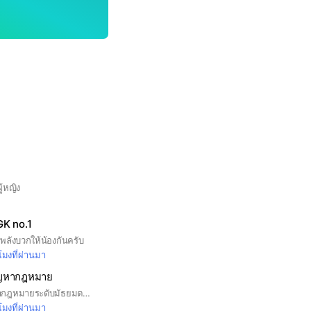
ู้หญิง
K no.1
มพลังบวกให้น้องกันครับ
วโมงที่ผ่านมา
ัญหากฎหมาย
การแข่งขันตอบปัญหากฎหมายระดับมัธยมตอนปลาย #คณะนิติศาสตร์ #มหาวิทยาลัยสงขลานครินทร์
วโมงที่ผ่านมา