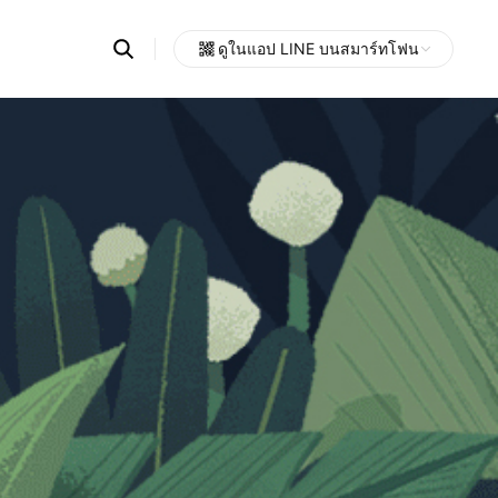
Search
ดูในแอป LINE บนสมาร์ทโฟน
OpenChats
Open
or
search
messages
area