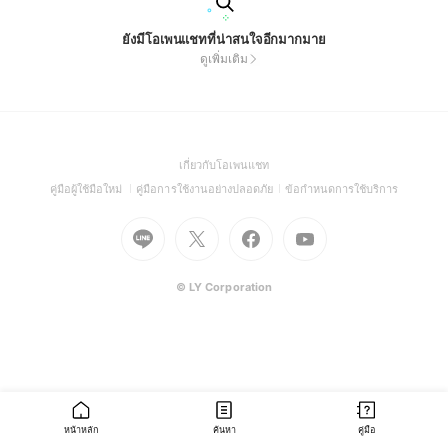
ยังมีโอเพนแชทที่น่าสนใจอีกมากมาย
ดูเพิ่มเติม
(Open
เกี่ยวกับโอเพนแชท
in
(Open
(Open
(Open
คู่มือผู้ใช้มือใหม่
คู่มือการใช้งานอย่างปลอดภัย
ข้อกำหนดการใช้บริการ
a
in
in
in
Go
Go
Go
new
Go
a
a
a
to
to
to
window)
to
new
new
new
Line
X
Facebook
Youtube
window)
window)
window)
(Open
(Open
(Open
(Open
© LY Corporation
in
in
in
in
a
a
a
a
new
new
new
new
window)
window)
window)
window)
หน้าหลัก
ค้นหา
คู่มือ