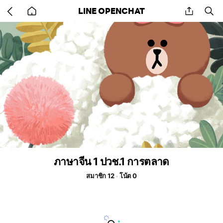
Go
share
se
LINE OPENCHAT
back
to
home
ภาษาจีน 1 ปวช.1 การตลาด
สมาชิก 12
โน้ต 0