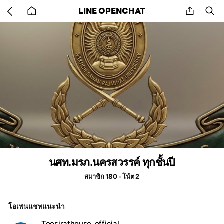
Go
share
se
LINE OPENCHAT
back
to
home
นศท.มรภ.นครสวรรค์ ทุกชั้นปี
สมาชิก 180
โน้ต 2
โอเพนแชทแนะนำ
Toosirathouse_official