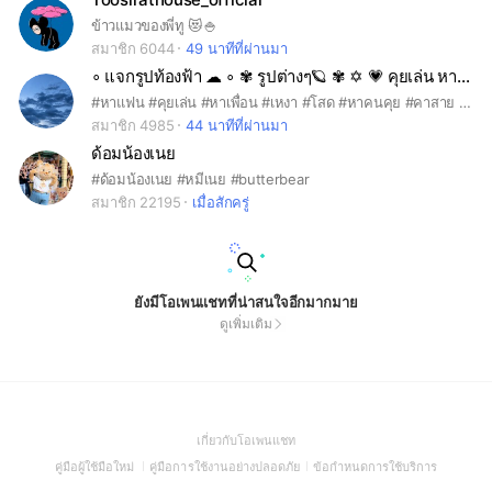
ข้าวแมวของพี่ทู 😻🍚
สมาชิก 6044
49 นาทีที่ผ่านมา
∘ แจกรูปท้องฟ้า ☁ ∘ ✾ รูปต่างๆ🪐 ✾ ✡︎ 💗 คุยเล่น หาเพื่อน 🎀 ✡︎
#หาแฟน #คุยเล่น #หาเพื่อน #เหงา #โสด #หาคนคุย #คาสาย #หาคนรู้ใจ เข้ามาคุยได้เลยค่ะ
สมาชิก 4985
44 นาทีที่ผ่านมา
ด้อมน้องเนย
#ด้อมน้องเนย #หมีเนย #butterbear
สมาชิก 22195
เมื่อสักครู่
ยังมีโอเพนแชทที่น่าสนใจอีกมากมาย
ดูเพิ่มเติม
(Open
เกี่ยวกับโอเพนแชท
in
(Open
(Open
(Open
คู่มือผู้ใช้มือใหม่
คู่มือการใช้งานอย่างปลอดภัย
ข้อกำหนดการใช้บริการ
a
in
in
in