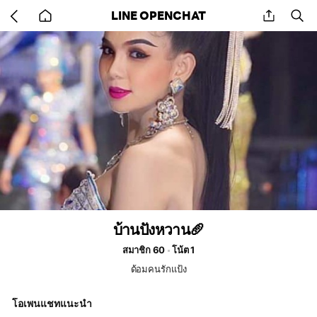
Go
share
se
LINE OPENCHAT
back
to
home
บ้านปังหวาน🥖
สมาชิก 60
โน้ต 1
ด้อมคนรักแป้ง
โอเพนแชทแนะนำ