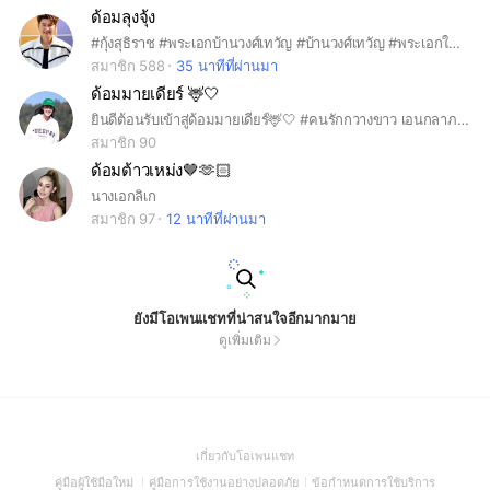
ด้อมลุงจุ้ง
#กุ้งสุธิราช #พระเอกบ้านวงศ์เทวัญ #บ้านวงศ์เทวัญ #พระเอกในหัวใจเธอ #รักอยู่คู่ฟ้า #ลุงจุ้ง
สมาชิก 588
35 นาทีที่ผ่านมา
ด้อมมายเดียร์ 🦌🤍
ยินดีต้อนรับเข้าสู่ด้อมมายเดียร์🦌🤍 #คนรักกวางขาว เอนกลาภ👸🏻✨ 📌กฎของกลุ่ม📌 1. ใส่ชื่อจริง - รูปจริงเท่านั้น 2. พูดคุยด้วยถ้อยคำสุภาพ ขอบคุณทุกคนที่รักและเอ็นดูนางเอกของเรา มาร่วมเป็นพลังใจให้กวางขาวไปด้วยกันนะคะ🩷🫰🏻
สมาชิก 90
ด้อมต้าวเหม่ง🤎🫶🏻
นางเอกลิเก
สมาชิก 97
12 นาทีที่ผ่านมา
ยังมีโอเพนแชทที่น่าสนใจอีกมากมาย
ดูเพิ่มเติม
(Open
เกี่ยวกับโอเพนแชท
in
(Open
(Open
(Open
คู่มือผู้ใช้มือใหม่
คู่มือการใช้งานอย่างปลอดภัย
ข้อกำหนดการใช้บริการ