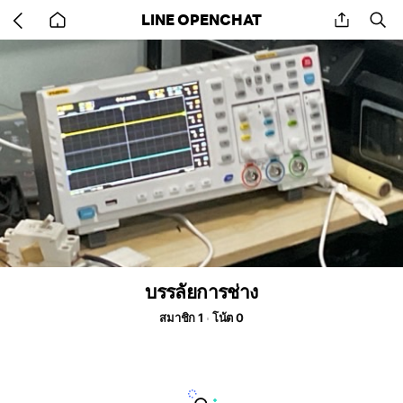
Go
share
se
LINE OPENCHAT
back
to
home
บรรลัยการช่าง
สมาชิก 1
โน้ต 0