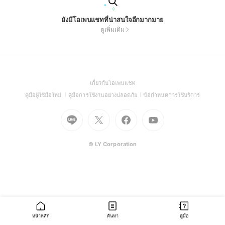
ยังมีโอเพนแชทที่น่าสนใจอีกมากมาย
ดูเพิ่มเติม
(Open
เกี่ยวกับโอเพนแชท
in
(Open
(Open
(Open
คู่มือผู้ใช้มือใหม่
คู่มือการใช้งานอย่างปลอดภัย
ข้อกำหนดการใช้บริการ
a
in
in
in
Go
Go
Go
new
Go
a
a
a
to
to
to
window)
to
new
new
new
Line
X
Facebook
Youtube
window)
window)
window)
(Open
(Open
(Open
(Open
© LY Corporation
in
in
in
in
a
a
a
a
new
new
new
new
window)
window)
window)
window)
หน้าหลัก
ค้นหา
คู่มือ