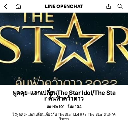
Go
share
se
LINE OPENCHAT
back
to
home
พูดคุย​-แลกเปลี่ยน​The Star Idol​/The Sta
r ค้นฟ้าคว้าดาว
สมาชิก 101
โน้ต 104
ไว้พูดคุย​-แลกเปลี่ยน​เกี่ยวกับ​ The​Star Idol​ และ​ The Star ค้นฟ้าค
ว้าดาว