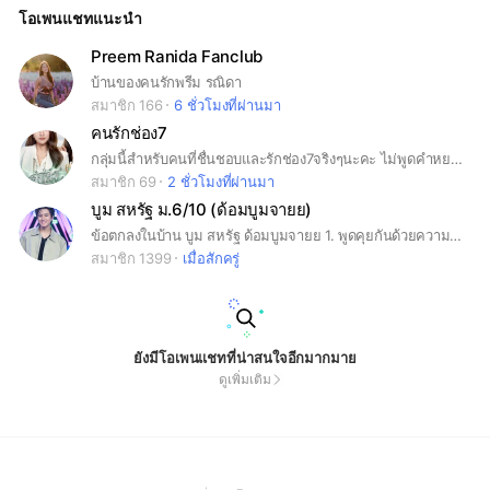
โอเพนแชทแนะนำ
Preem Ranida Fanclub
บ้านของคนรักพรีม รณิดา
สมาชิก 166
6 ชั่วโมงที่ผ่านมา
คนรักช่อง7
กลุ่มนี้สำหรับคนที่ชื่นชอบและรักช่อง7จริงๆนะคะ ไม่พูดคำหยาบ ไม่ทะเลาะกันในกลุ่ม ไม่พูดสิ่งที่ไม่เกี่ยวกับช่อง7 ไม่แคปแชทและแชร์สิ่งที่คุยกันในกลุ่มออกนอกลุ่มเด็ด!!! หากพบเห็นขออณูญาติบล็อกนะคะ
สมาชิก 69
2 ชั่วโมงที่ผ่านมา
บูม สหรัฐ ม.6/10 (ด้อมบูมจายย)
ข้อตกลงในบ้าน บูม สหรัฐ ด้อมบูมจายย 1. พูดคุยกันด้วยความสุภาพ ให้เกียรติซึ่งกันแล้วกัน 2.ห้ามtag เรียกศิลปินในด้อม เพื่อไม่ให้เป็นการรบกวน แต่สามารถ reply ตอบโต้ข้อความศิลปินได้ 3. ไม่ควรร้องขอให้น้องส่งข้อความทักทาย/ข้อความอวยพรเนื่องโอกาสต่างๆในทุก platform ขอให้เข้าใจว่าเรารอเสพงานศิลปิน มิใช่เข้ามาตีสนิท 4. ไม่ควรก่อกวน หรือทำการปั่นป่วนทำให้กลุ่มเกิดความวุ่นวาย เช่น รัวภาพ รัวข้อความ รัวสติ๊กเกอร์ซ้ำๆ หรือกระทำสิ่งใดที่ทำให้เกิดการทะเลาะวิวาทขึ้นในสแควร์ 5. หากนำรูปในบ้านทุกช่องทางไปใช้ รบกวนให้เครดิตเจ้าของรูปด้วยทุกครั้ง 6.ในกรณีที่ บูม มีงานทางบ้านจะการประกาศจุดนัดเจอหลัก ผ่านทางไลน์สแควร์ /ทวิตเตอร์ /แฟนเพจเท่านั้น 7.ไม่ควรแชร์/นำข้อมูลแชทในสแควร์ออกไป หรือโพสตามโซเชียลมีเดียต่างๆก่อนได้รับอนุญาตโดยเด็ดขาด เพื่อป้องกันเรื่องดราม่าแก่ศิลปิน 8.ห้ามแชร์โพสต์ 18+ และห้ามโพสต์อื่นๆหรือข้อความใดๆที่ไม่เกียวกับบูมในสแควร์ 9.ห้ามมีการซื้อ-ขายของในกลุ่ม ก่อนได้รับอนุญาตโดยเด็ดขาด ขอความร่วมมือเพื่อนร่วมห้องทุกคนตามนี้นะครับ
สมาชิก 1399
เมื่อสักครู่
ยังมีโอเพนแชทที่น่าสนใจอีกมากมาย
ดูเพิ่มเติม