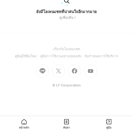
ยังมีโอเพนแชทที่น่าสนใจอีกมากมาย
ดูเพิ่มเติม
(Open
เกี่ยวกับโอเพนแชท
in
(Open
(Open
(Open
คู่มือผู้ใช้มือใหม่
คู่มือการใช้งานอย่างปลอดภัย
ข้อกำหนดการใช้บริการ
a
in
in
in
Go
Go
Go
new
Go
a
a
a
to
to
to
window)
to
new
new
new
Line
X
Facebook
Youtube
window)
window)
window)
(Open
(Open
(Open
(Open
© LY Corporation
in
in
in
in
a
a
a
a
new
new
new
new
window)
window)
window)
window)
หน้าหลัก
ค้นหา
คู่มือ