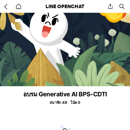
Go
share
se
LINE OPENCHAT
back
to
home
อบรม Generative AI BPS-CDTI
สมาชิก 49
โน้ต 0