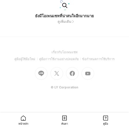
ยังมีโอเพนแชทที่น่าสนใจอีกมากมาย
ดูเพิ่มเติม
(Open
เกี่ยวกับโอเพนแชท
in
(Open
(Open
(Open
คู่มือผู้ใช้มือใหม่
คู่มือการใช้งานอย่างปลอดภัย
ข้อกำหนดการใช้บริการ
a
in
in
in
Go
Go
Go
new
Go
a
a
a
to
to
to
window)
to
new
new
new
Line
X
Facebook
Youtube
window)
window)
window)
(Open
(Open
(Open
(Open
© LY Corporation
in
in
in
in
a
a
a
a
new
new
new
new
window)
window)
window)
window)
หน้าหลัก
ค้นหา
คู่มือ