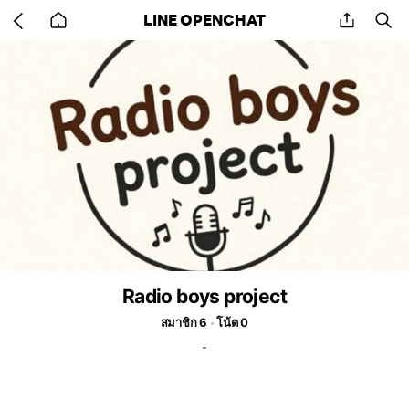
Go
share
se
LINE OPENCHAT
back
to
home
Radio boys project
สมาชิก 6
โน้ต 0
-