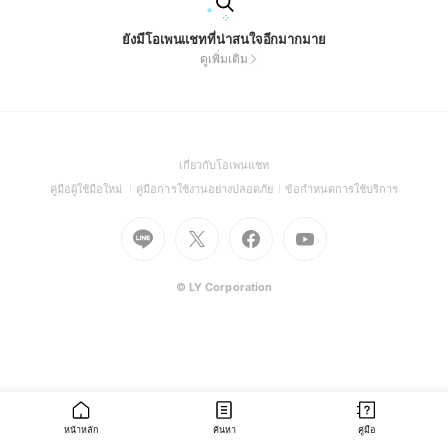
ยังมีโอเพนแชทที่น่าสนใจอีกมากมาย
ดูเพิ่มเติม
(Open
เกี่ยวกับโอเพนแชท
in
(Open
(Open
(Open
คู่มือผู้ใช้มือใหม่
คู่มือการใช้งานอย่างปลอดภัย
ข้อกำหนดการใช้บริการ
a
in
in
in
Go
Go
Go
new
Go
a
a
a
to
to
to
window)
to
new
new
new
Line
X
Facebook
Youtube
window)
window)
window)
(Open
(Open
(Open
(Open
© LY Corporation
in
in
in
in
a
a
a
a
new
new
new
new
window)
window)
window)
window)
หน้าหลัก
ค้นหา
คู่มือ