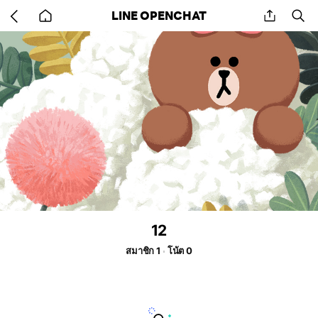
Go
share
se
LINE OPENCHAT
back
to
home
12
สมาชิก 1
โน้ต 0