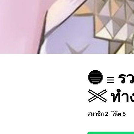
🔵 𓐆 
𓏵 ทำ
สมาชิก 2
โน้ต 5