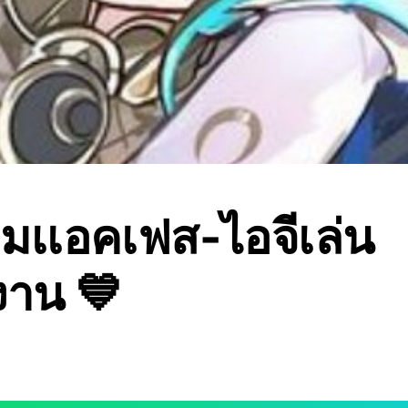
รวมเเอคเฟส-ไอจีเล่น
งาน 💙