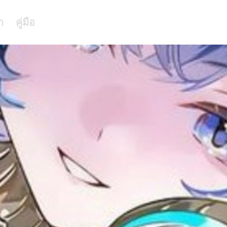
า
คู่มือ