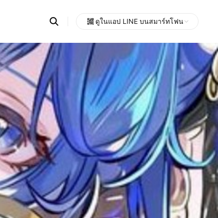
Search
ดูในแอป LINE บนสมาร์ทโฟน
OpenChats
Open
or
search
messages
area