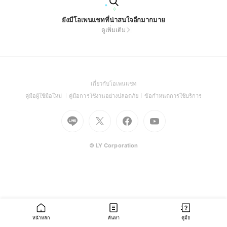
ยังมีโอเพนแชทที่น่าสนใจอีกมากมาย
ดูเพิ่มเติม
(Open
เกี่ยวกับโอเพนแชท
in
(Open
(Open
(Open
คู่มือผู้ใช้มือใหม่
คู่มือการใช้งานอย่างปลอดภัย
ข้อกำหนดการใช้บริการ
a
in
in
in
Go
Go
Go
new
Go
a
a
a
to
to
to
window)
to
new
new
new
Line
X
Facebook
Youtube
window)
window)
window)
(Open
(Open
(Open
(Open
© LY Corporation
in
in
in
in
a
a
a
a
new
new
new
new
window)
window)
window)
window)
หน้าหลัก
ค้นหา
คู่มือ