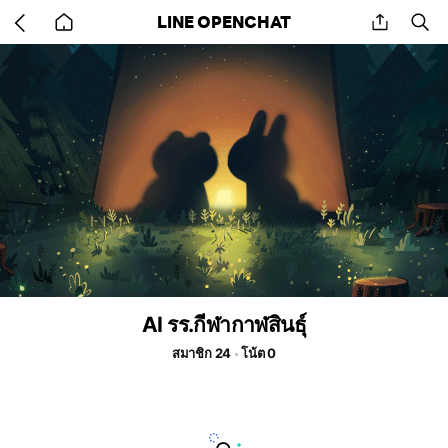
Go
share
se
LINE OPENCHAT
back
to
home
AI รร.กีฬากาฬสินธุ์
สมาชิก 24
โน้ต 0