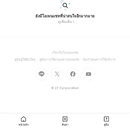
ยังมีโอเพนแชทที่น่าสนใจอีกมากมาย
ดูเพิ่มเติม
(Open
เกี่ยวกับโอเพนแชท
in
(Open
(Open
(Open
คู่มือผู้ใช้มือใหม่
คู่มือการใช้งานอย่างปลอดภัย
ข้อกำหนดการใช้บริการ
a
in
in
in
Go
Go
Go
new
Go
a
a
a
to
to
to
window)
to
new
new
new
Line
X
Facebook
Youtube
window)
window)
window)
(Open
(Open
(Open
(Open
© LY Corporation
in
in
in
in
a
a
a
a
new
new
new
new
window)
window)
window)
window)
หน้าหลัก
ค้นหา
คู่มือ