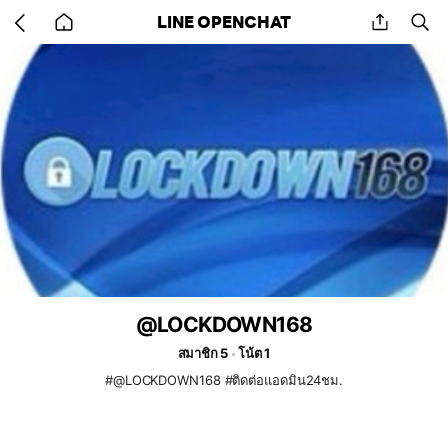
Go
share
se
LINE OPENCHAT
back
to
home
@LOCKDOWN168
สมาชิก 5
โน้ต 1
#@LOCKDOWN168 #ติดต่อแอดมิน24ชม.