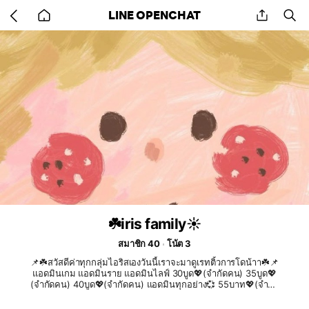
Go
share
se
LINE OPENCHAT
back
to
home
☘️iris family☀️
สมาชิก 40
โน้ต 3
📌☘️สวัสดีค่าทุกกลุ่มไอริสเองวันนี้เราจะมาดูเรทติ้วการโดน้าา☘️📌
แอดมินเกม แอดมินราย แอดมินไลฟ์ 30บูด💖(จำกัดคน) 35บูด💖
(จำกัดคน) 40บูด💖(จำกัดคน) แอดมินทุกอย่าง💞 55บาท💖(จำกัด
15คน) 🚫ไว้มา สมัครกันเยอะเยอะนะคะขอบคุณมากๆค่ะ🚫