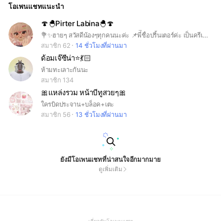
โอเพนแชทแนะนำ
🍄🐣Pirter Labina🐣🍄
💐✨ฮายๆ สวัสดีน้องๆทุกคนนะค่ะ 📌พี่ื่ชื่อปริ้นเตอร์ค่ะ เป็นครีเอเตอร์ดาราสาวคร่า📌 ❌กฎ/ห้ามทะเลาะกัน/ห้ามพิมคำหยาบ/ห้ามขายของ/ห้ามส่งโอเพ่นเเชท❌
สมาชิก 62
14 ชั่วโมงที่ผ่านมา
ด้อมเจ๊ซีน่า⭐️💃🏻
ห้ามทะเลาะกันนะ
สมาชิก 134
🎀แหล่งรวม หน้าบีทูสวยๆ🎀
ใครบิดประจาน+บล็อค+เตะ
สมาชิก 56
13 ชั่วโมงที่ผ่านมา
ยังมีโอเพนแชทที่น่าสนใจอีกมากมาย
ดูเพิ่มเติม