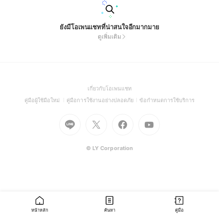
ยังมีโอเพนแชทที่น่าสนใจอีกมากมาย
ดูเพิ่มเติม
(Open
เกี่ยวกับโอเพนแชท
in
(Open
(Open
(Open
คู่มือผู้ใช้มือใหม่
คู่มือการใช้งานอย่างปลอดภัย
ข้อกำหนดการใช้บริการ
a
in
in
in
Go
Go
Go
new
Go
a
a
a
to
to
to
window)
to
new
new
new
Line
X
Facebook
Youtube
window)
window)
window)
(Open
(Open
(Open
(Open
© LY Corporation
in
in
in
in
a
a
a
a
new
new
new
new
window)
window)
window)
window)
หน้าหลัก
ค้นหา
คู่มือ