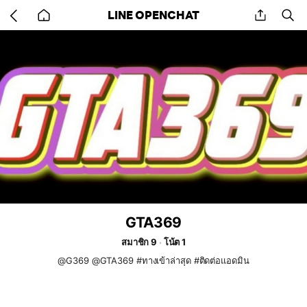
Go
share
se
LINE OPENCHAT
back
to
home
GTA369
สมาชิก 9
โน้ต 1
@G369 @GTA369 #ทางเข้าล่าสุด #ติดต่อแอดมิน