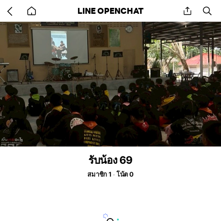
Go
share
se
LINE OPENCHAT
back
to
home
รับน้อง 69
สมาชิก 1
โน้ต 0