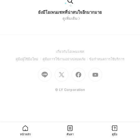
ยังมีโอเพนแชทที่น่าสนใจอีกมากมาย
ดูเพิ่มเติม
(Open
เกี่ยวกับโอเพนแชท
in
(Open
(Open
(Open
คู่มือผู้ใช้มือใหม่
คู่มือการใช้งานอย่างปลอดภัย
ข้อกำหนดการใช้บริการ
a
in
in
in
Go
Go
Go
new
Go
a
a
a
to
to
to
window)
to
new
new
new
Line
X
Facebook
Youtube
window)
window)
window)
(Open
(Open
(Open
(Open
© LY Corporation
in
in
in
in
a
a
a
a
new
new
new
new
window)
window)
window)
window)
หน้าหลัก
ค้นหา
คู่มือ