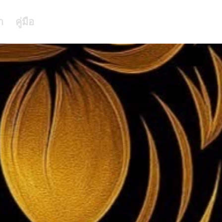
า
คู่มือ