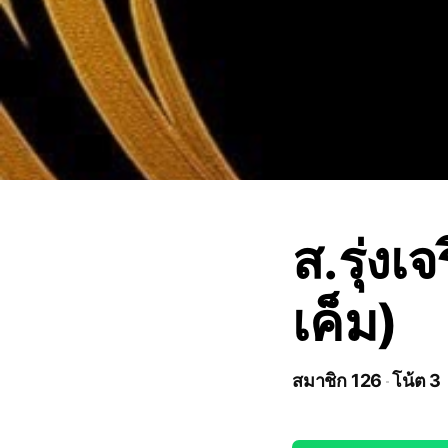
ส.รุ่งเ
เค็ม)
สมาชิก 126
โน้ต 3