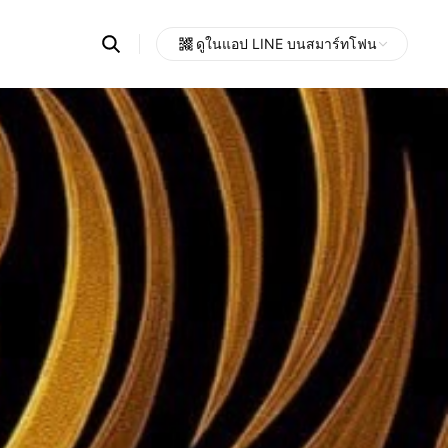
Search
ดูในแอป LINE บนสมาร์ทโฟน
OpenChats
Open
or
search
messages
area