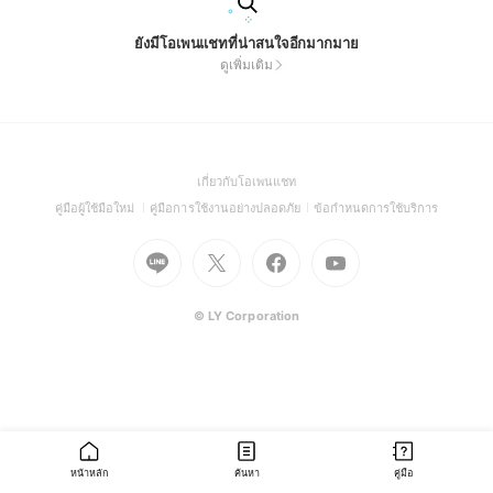
ยังมีโอเพนแชทที่น่าสนใจอีกมากมาย
ดูเพิ่มเติม
(Open
เกี่ยวกับโอเพนแชท
in
(Open
(Open
(Open
คู่มือผู้ใช้มือใหม่
คู่มือการใช้งานอย่างปลอดภัย
ข้อกำหนดการใช้บริการ
a
in
in
in
Go
Go
Go
new
Go
a
a
a
to
to
to
window)
to
new
new
new
Line
X
Facebook
Youtube
window)
window)
window)
(Open
(Open
(Open
(Open
© LY Corporation
in
in
in
in
a
a
a
a
new
new
new
new
window)
window)
window)
window)
หน้าหลัก
ค้นหา
คู่มือ