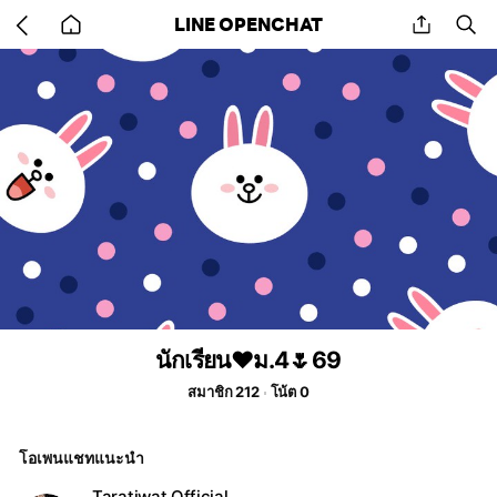
Go
share
se
LINE OPENCHAT
back
to
home
นักเรียน❤️ม.4🌷69
สมาชิก 212
โน้ต 0
โอเพนแชทแนะนำ
Taratiwat Official