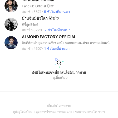
Fanclub Official 💥💯
สมาชิก 5674
5 ชั่วโมงที่ผ่านมา
บ้านจี๋หมีขั้วโลก 🐻‍❄️💘
#จี๋สุทธิรักษ์
สมาชิก 8220
2 ชั่วโมงที่ผ่านมา
ALMOND FACTORY OFFICIAL
ยินดีต้อนรับสู่ครอบครัวของน้องแอลม่อนนะค้าบ มาร่วมเป็นพนักงาน(แฟนคลับ)ที่น่ารัก เผื่อผลิตแอลม่อนที่มีคุณภาพ และน่ารักสดใสสู่สายตาชาวโลกกันเถอะ 🥰💙 [ Almond Factory Official Fanbase ] #Almondbabybigboy #Lovesick2024 #ปุณณ์โน่ #AlmondProgress
สมาชิก 4607
1 ชั่วโมงที่ผ่านมา
ยังมีโอเพนแชทที่น่าสนใจอีกมากมาย
ดูเพิ่มเติม
(Open
เกี่ยวกับโอเพนแชท
in
(Open
(Open
(Open
คู่มือผู้ใช้มือใหม่
คู่มือการใช้งานอย่างปลอดภัย
ข้อกำหนดการใช้บริการ
a
in
in
in