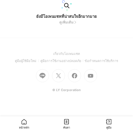
ยังมีโอเพนแชทที่น่าสนใจอีกมากมาย
ดูเพิ่มเติม
(Open
เกี่ยวกับโอเพนแชท
in
(Open
(Open
(Open
คู่มือผู้ใช้มือใหม่
คู่มือการใช้งานอย่างปลอดภัย
ข้อกำหนดการใช้บริการ
a
in
in
in
Go
Go
Go
new
Go
a
a
a
to
to
to
window)
to
new
new
new
Line
X
Facebook
Youtube
window)
window)
window)
(Open
(Open
(Open
(Open
© LY Corporation
in
in
in
in
a
a
a
a
new
new
new
new
window)
window)
window)
window)
หน้าหลัก
ค้นหา
คู่มือ