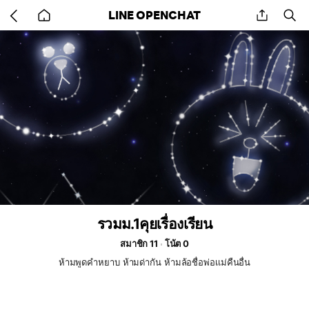
Go
share
se
LINE OPENCHAT
back
to
home
รวมม.1คุยเรื่องเรียน
สมาชิก 11
โน้ต 0
ห้ามพูดคำหยาบ ห้ามด่ากัน ห้ามล้อชื่อพ่อเเม่คืนอื่น