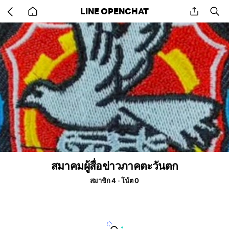
Go
share
se
LINE OPENCHAT
back
to
home
สมาคมผู้สื่อข่าวภาคตะวันตก
สมาชิก 4
โน้ต 0