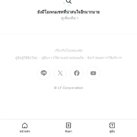
ยังมีโอเพนแชทที่น่าสนใจอีกมากมาย
ดูเพิ่มเติม
(Open
เกี่ยวกับโอเพนแชท
in
(Open
(Open
(Open
คู่มือผู้ใช้มือใหม่
คู่มือการใช้งานอย่างปลอดภัย
ข้อกำหนดการใช้บริการ
a
in
in
in
Go
Go
Go
new
Go
a
a
a
to
to
to
window)
to
new
new
new
Line
X
Facebook
Youtube
window)
window)
window)
(Open
(Open
(Open
(Open
© LY Corporation
in
in
in
in
a
a
a
a
new
new
new
new
window)
window)
window)
window)
หน้าหลัก
ค้นหา
คู่มือ