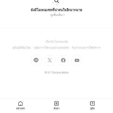
ยังมีโอเพนแชทที่น่าสนใจอีกมากมาย
ดูเพิ่มเติม
(Open
เกี่ยวกับโอเพนแชท
in
(Open
(Open
(Open
คู่มือผู้ใช้มือใหม่
คู่มือการใช้งานอย่างปลอดภัย
ข้อกำหนดการใช้บริการ
a
in
in
in
Go
Go
Go
new
Go
a
a
a
to
to
to
window)
to
new
new
new
Line
X
Facebook
Youtube
window)
window)
window)
(Open
(Open
(Open
(Open
© LY Corporation
in
in
in
in
a
a
a
a
new
new
new
new
window)
window)
window)
window)
หน้าหลัก
ค้นหา
คู่มือ