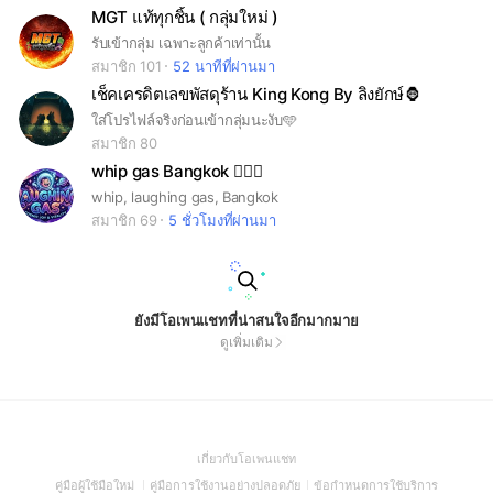
MGT แท้ทุกชิ้น ( กลุ่มใหม่ )
รับเข้ากลุ่ม เฉพาะลูกค้าเท่านั้น
สมาชิก 101
52 นาทีที่ผ่านมา
เช็คเครดิตเลขพัสดุร้าน King Kong By ลิงยักษ์🦍
ใส่โปรไฟล์จริงก่อนเข้ากลุ่มนะงับ🩵
สมาชิก 80
whip gas Bangkok 😵‍💫💫
whip, laughing gas, Bangkok
สมาชิก 69
5 ชั่วโมงที่ผ่านมา
ยังมีโอเพนแชทที่น่าสนใจอีกมากมาย
ดูเพิ่มเติม
(Open
เกี่ยวกับโอเพนแชท
in
(Open
(Open
(Open
คู่มือผู้ใช้มือใหม่
คู่มือการใช้งานอย่างปลอดภัย
ข้อกำหนดการใช้บริการ