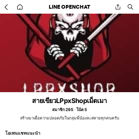
Go
share
se
LINE OPENCHAT
back
to
home
สายเขียวLPpxShopเม็ดเมา
สมาชิก 295
โน้ต 5
สร้างมาเผื่อความปลอดภัยในกลุ่มพี่น้องละสหายทุกคนครับ
โอเพนแชทแนะนำ