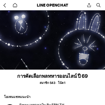
Go
share
se
LINE OPENCHAT
back
to
home
การคัดเลือกพลทหารออนไลน์ ปี 69
สมาชิก 543
โน้ต 1
โอเพนแชทแนะนำ
Forex เทรดหาเงิน By.FBN TH