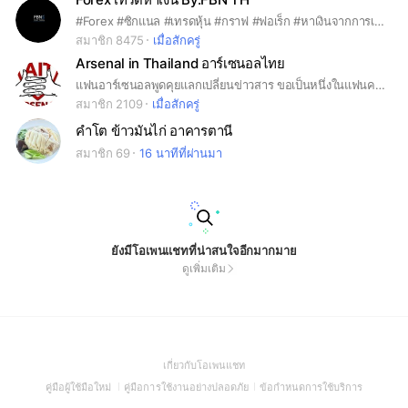
#Forex #ซิกแนล #เทรดหุ้น #กราฟ #ฟอเร็ก #หาเงินจากการเทรด #ลงทุน
สมาชิก 8475
เมื่อสักครู่
Arsenal in Thailand อาร์เซนอลไทย
แฟนอาร์เซนอลพูดคุยแลกเปลี่ยนข่าวสาร ขอเป็นหนึ่งในแฟนคลับ อาร์เซนอล #arsenal #Arsenalinthailand #ArsenalThailand #Odegaard #Saka #Ozil #Henry #Havertz #อาร์ซนอล #อาร์เซนอลไทย #Gyokeres #Arteta #Premierleague
สมาชิก 2109
เมื่อสักครู่
คำโต ข้าวมันไก่ อาคารตานี
สมาชิก 69
16 นาทีที่ผ่านมา
ยังมีโอเพนแชทที่น่าสนใจอีกมากมาย
ดูเพิ่มเติม
(Open
เกี่ยวกับโอเพนแชท
in
(Open
(Open
(Open
คู่มือผู้ใช้มือใหม่
คู่มือการใช้งานอย่างปลอดภัย
ข้อกำหนดการใช้บริการ
a
in
in
in