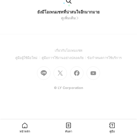
ยังมีโอเพนแชทที่น่าสนใจอีกมากมาย
ดูเพิ่มเติม
(Open
เกี่ยวกับโอเพนแชท
in
(Open
(Open
(Open
คู่มือผู้ใช้มือใหม่
คู่มือการใช้งานอย่างปลอดภัย
ข้อกำหนดการใช้บริการ
a
in
in
in
Go
Go
Go
new
Go
a
a
a
to
to
to
window)
to
new
new
new
Line
X
Facebook
Youtube
window)
window)
window)
(Open
(Open
(Open
(Open
© LY Corporation
in
in
in
in
a
a
a
a
new
new
new
new
window)
window)
window)
window)
หน้าหลัก
ค้นหา
คู่มือ