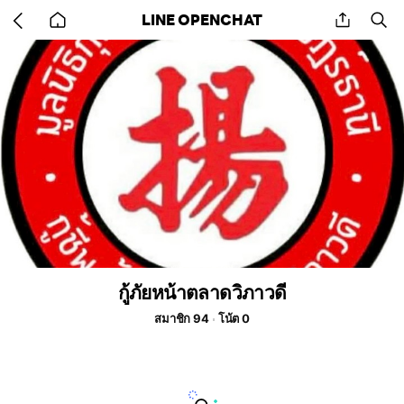
Go
share
se
LINE OPENCHAT
back
to
home
กู้ภัยหน้าตลาดวิภาวดี
สมาชิก 94
โน้ต 0