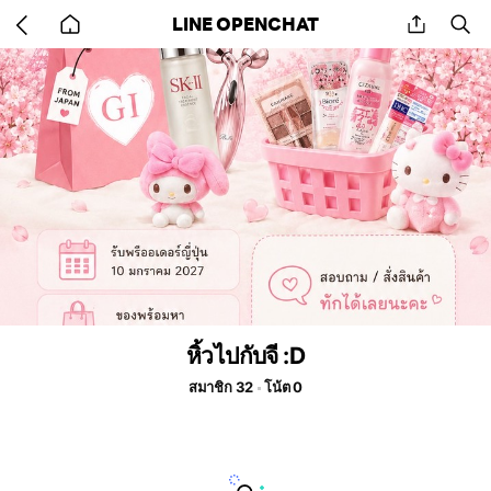
Go
share
se
LINE OPENCHAT
back
to
home
หิ้วไปกับจี :D
สมาชิก 32
โน้ต 0