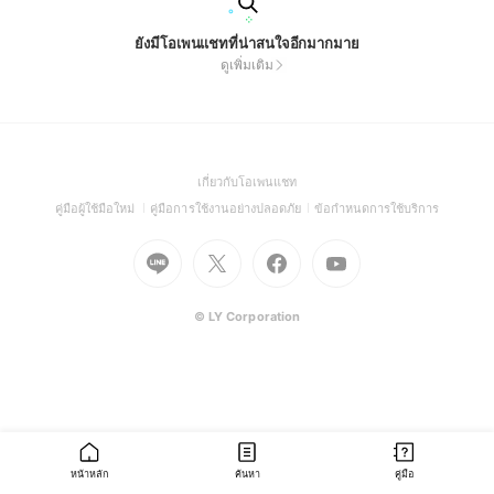
ยังมีโอเพนแชทที่น่าสนใจอีกมากมาย
ดูเพิ่มเติม
(Open
เกี่ยวกับโอเพนแชท
in
(Open
(Open
(Open
คู่มือผู้ใช้มือใหม่
คู่มือการใช้งานอย่างปลอดภัย
ข้อกำหนดการใช้บริการ
a
in
in
in
Go
Go
Go
new
Go
a
a
a
to
to
to
window)
to
new
new
new
Line
X
Facebook
Youtube
window)
window)
window)
(Open
(Open
(Open
(Open
© LY Corporation
in
in
in
in
a
a
a
a
new
new
new
new
window)
window)
window)
window)
หน้าหลัก
ค้นหา
คู่มือ