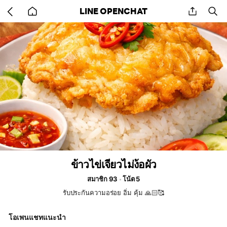
Go
share
se
LINE OPENCHAT
back
to
home
ข้าวไข่เจียวไม่ง้อผัว
สมาชิก 93
โน้ต 5
รับประกันความอร่อย อิ่ม คุ้ม 🙏🏻🥰
โอเพนแชทแนะนำ