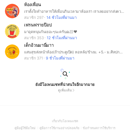
ห้องเพื่อน
เราตั้งใจทำอาหารให้เพื่อนกินเวลามาห้องเรา เราเลยอยากส่งความใส่ใจให้กับคุณลูกค้าที่น่ารักของเรา หวังว่าคุณลูกค้าเพื่อนๆของเราจะกินอิ่มนอนหลับกันนะคะ^^
สมาชิก 297
14 ชั่วโมงที่ผ่านมา
เฟรนฟรายป๊อป
มาอุดหนุนกันเยอะๆนะครับ🙏🏻❤️
สมาชิก 353
12 ชั่วโมงที่ผ่านมา
เด็กอ้วนมานี่มาา
แสนสุขส่งหน้าห้อง(ถ้าประตูเปิด) หอหลัง/ข้างม. +5.- ม.ศิลปกร +10.- #npru #su
สมาชิก 371
9 ชั่วโมงที่ผ่านมา
ยังมีโอเพนแชทที่น่าสนใจอีกมากมาย
ดูเพิ่มเติม
(Open
เกี่ยวกับโอเพนแชท
in
(Open
(Open
(Open
คู่มือผู้ใช้มือใหม่
คู่มือการใช้งานอย่างปลอดภัย
ข้อกำหนดการใช้บริการ