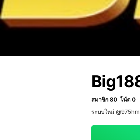
Big18
สมาชิก 80
โน้ต 0
ระบบใหม่ @975hm