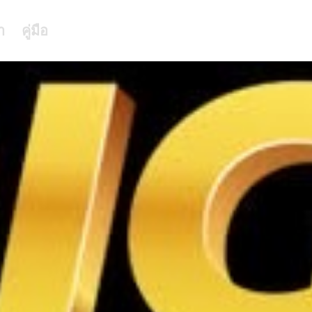
า
คู่มือ