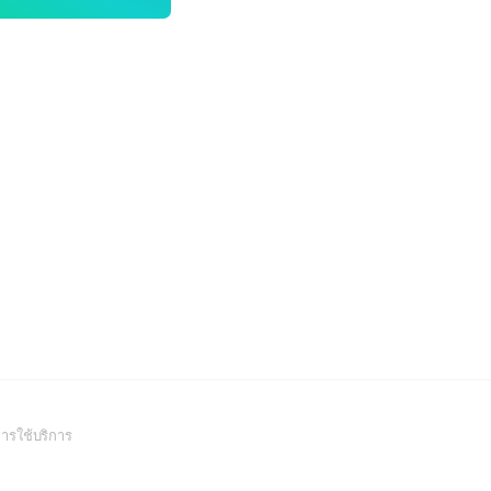
(Open
ารใช้บริการ
in
a