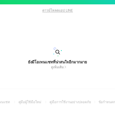
ดาวน์โหลดแอป LINE
ยังมีโอเพนแชทที่น่าสนใจอีกมากมาย
ดูเพิ่มเติม
(Open
(Open
(Open
อเพนแชท
คู่มือผู้ใช้มือใหม่
คู่มือการใช้งานอย่างปลอดภัย
ข้อกำหนดก
in
in
in
a
a
a