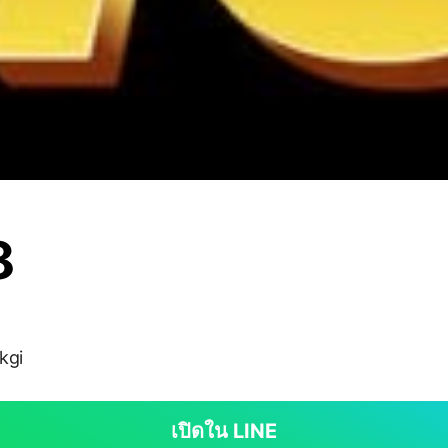
8
kgi
เปิดใน LINE