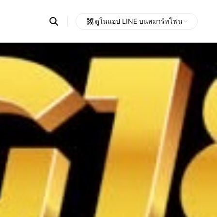
Search
ดูในแอป LINE บนสมาร์ทโฟน
OpenChats
Open
or
search
messages
area