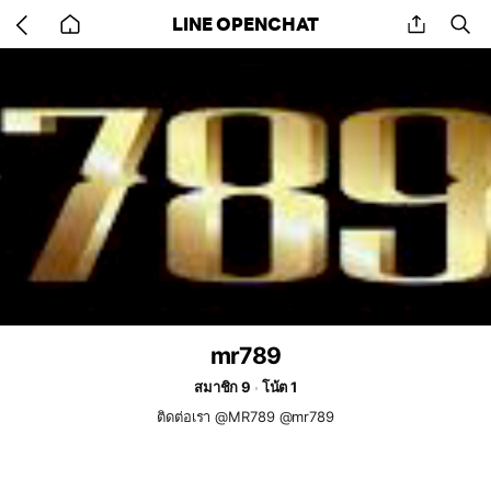
Go
share
se
LINE OPENCHAT
back
to
home
mr789
สมาชิก 9
โน้ต 1
ติดต่อเรา @MR789 @mr789