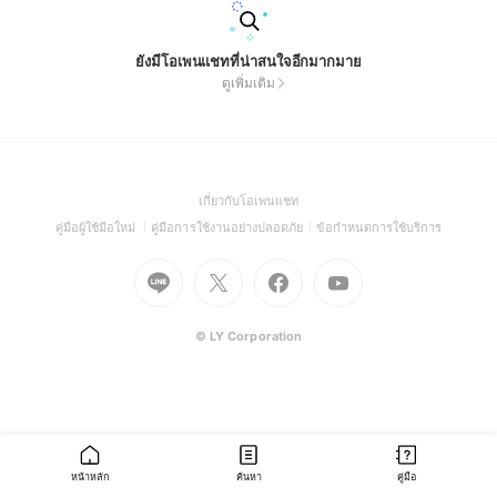
ยังมีโอเพนแชทที่น่าสนใจอีกมากมาย
ดูเพิ่มเติม
(Open
เกี่ยวกับโอเพนแชท
in
(Open
(Open
(Open
คู่มือผู้ใช้มือใหม่
คู่มือการใช้งานอย่างปลอดภัย
ข้อกำหนดการใช้บริการ
a
in
in
in
Go
Go
Go
new
Go
a
a
a
to
to
to
window)
to
new
new
new
Line
X
Facebook
Youtube
window)
window)
window)
(Open
(Open
(Open
(Open
© LY Corporation
in
in
in
in
a
a
a
a
new
new
new
new
window)
window)
window)
window)
หน้าหลัก
ค้นหา
คู่มือ